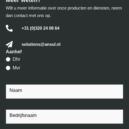
Wilt u meer informatie over onze producten en diensten, neem
dan contact met ons op.
+31 (0)320 24 08 64
solutions@ansul.nl
Contact
Aanhef
Dhr
Mvr
Naam
*
Bedrijfsnaam