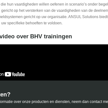
die hun vaardigheden willen oefenen in scenario’s onder begele
n gericht op het versterken van de vaardigheden van de deelneme
meldsystemen gericht op uw organisatie. ANSUL Solutions biedt
 uw specifieke behoeften te voldoen.
 video over BHV trainingen
ten?
nformatie over onze producten en diensten, neem dan contact me