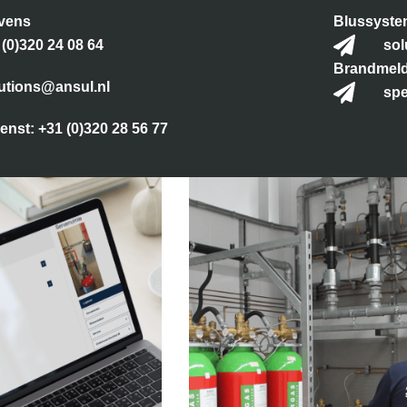
vens
Blussyst
 (0)320 24 08 64
sol
Brandmel
lutions@ansul.nl
spe
enst: +31 (0)320 28 56 77