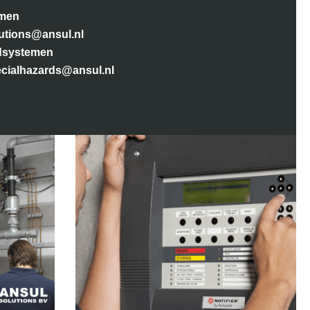
emen
utions@ansul.nl
dsystemen
cialhazards@ansul.nl