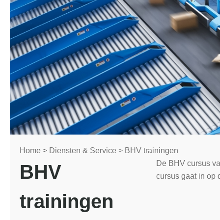
Home
>
Diensten & Service
>
BHV trainingen
De BHV cursus v
BHV
cursus gaat in op
trainingen