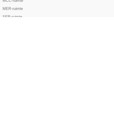
MCC-ruimte
MER-ruimte
SER-ruimte
Serverruimte
Laboratoria
CNC-machines
Schakelkast
Laboratorium- en zuurkasten
Producten
24h-Storingsopvolging
Beheertaken
BHV-Training