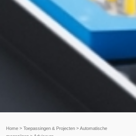
Home
>
Toepassingen & Projecten
>
Automatische