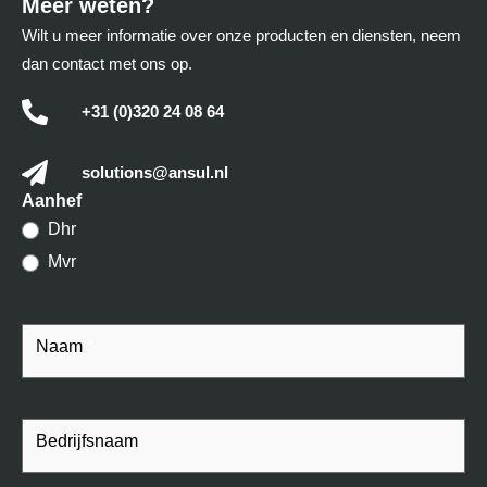
Meer weten?
Wilt u meer informatie over onze producten en diensten, neem
dan contact met ons op.
+31 (0)320 24 08 64
solutions@ansul.nl
Contact
Aanhef
Dhr
Mvr
Naam
*
Bedrijfsnaam