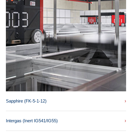
Sapphire (FK-5-1-12)
›
Intergas (Inert IG541/IG55)
›