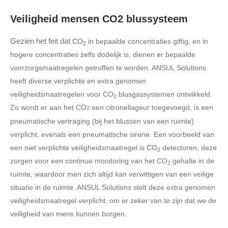
Veiligheid mensen CO2 blussysteem
Gezien het feit dat
CO
in bepaalde concentraties giftig, en in
2
hogere concentraties zelfs dodelijk is, dienen er bepaalde
voorzorgsmaatregelen getroffen te worden. ANSUL Solutions
heeft diverse verplichte en extra genomen
veiligheidsmaatregelen voor
CO
blusgassystemen ontwikkeld.
2
Zo wordt er aan het
CO
een citronellageur toegevoegd, is een
2
pneumatische vertraging (bij het blussen van een ruimte)
verplicht, evenals een pneumatische sirene. Een voorbeeld van
een niet verplichte veiligheidsmaatregel is
CO
detectoren, deze
2
zorgen voor een continue monitoring van het
CO
gehalte in de
2
ruimte, waardoor men zich altijd kan verwittigen van een veilige
situatie in de ruimte. ANSUL Solutions stelt deze extra genomen
veiligheidsmaatregel verplicht, om er zeker van te zijn dat we de
veiligheid van mens kunnen borgen.