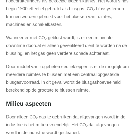
hogedrukcilinders als gekoelde lagedruktanks. Het wordt sinds
begin 1900 effectief gebruikt als blusgas.
blussystemen
CO
2
kunnen worden gebruikt voor het blussen van ruimtes,
machines en schakelkasten.
Wanneer er met
geblust wordt, is er een minimale
CO
2
downtime doordat er alleen geventileerd dient te worden na de
blussing, en het gas geen verdere schade achterlaat.
Door middel van zogeheten sectiekleppen is er de mogelijk om
meerdere ruimtes te blussen met een centraal opgestelde
blusgasvoorraad. In dit geval wordt de blusgashoeveelheid
berekend op de grootste te blussen ruimte.
Milieu aspecten
Door alleen
gas te gebruiken dat afgevangen wordt in de
CO
2
industrie is het millieu-vriendelijk. Het
dat afgevangen
CO
2
wordt in de industrie wordt gecleaned.