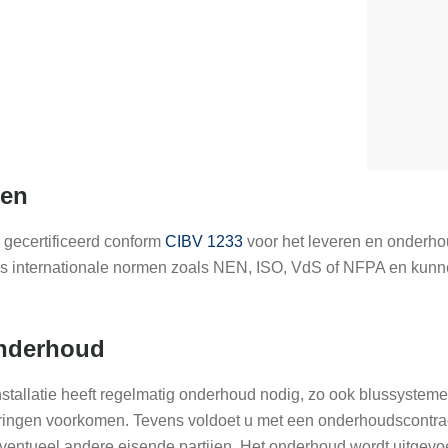
gen
 gecertificeerd conform
CIBV 1233
voor het leveren en onderhou
ns internationale normen zoals NEN, ISO, VdS of NFPA en kunne
Onderhoud
nstallatie heeft regelmatig onderhoud nodig, zo ook blussystemen
ringen voorkomen. Tevens voldoet u met een onderhoudscontrac
entueel andere eisende partijen. Het onderhoud wordt uitgevoe