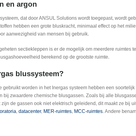
en en argon
ssysteem, dat door ANSUL Solutions wordt toegepast, wordt ge
stoffen hebben een grote bluskracht, minimaal effect op het milieu
oor aanwezigheid van mensen bij gebruik.
eheten sectiekleppen is er de mogelijk om meerdere ruimtes te
blusgashoeveelheid berekend op de grootste ruimte.
rgas blussysteem?
e gebruikt worden in het Inergas systeem hebben een soortelijk 
an bij zwaardere chemische blusgassen. Zoals bij alle blusgass
zijn de gassen ook niet elektrisch geleidend, dit maakt ze bij u
oratoria
,
datacenter
,
MER-ruimtes
,
MCC-ruimtes
. Andere benami