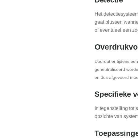
Het detectiesysteem
gaat blussen wannee
of eventueel een z
Overdrukvo
Doordat er tijdens ee
geneutraliseerd worden
en dus afgevoerd moe
Specifieke 
In tegenstelling to
opzichte van system
Toepassing