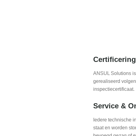
Certificerin
ANSUL Solutions is
gerealiseerd volge
inspectiecertificaat.
Service & 
Iedere technische i
staat en worden sto
bevoegd gezag of ev