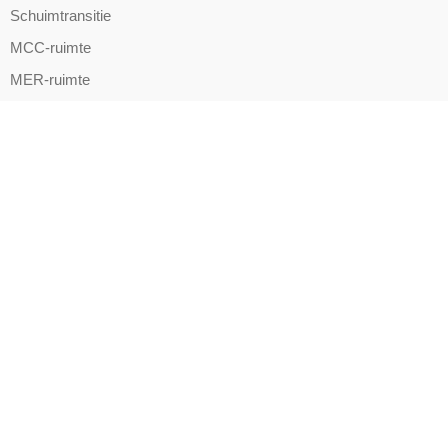
Schuimtransitie
MCC-ruimte
MER-ruimte
SER-ruimte
Serverruimte
Laboratoria
CNC-machines
Schakelkast
Laboratorium- en zuurkasten
Producten
24h-Storingsopvolging
Beheertaken