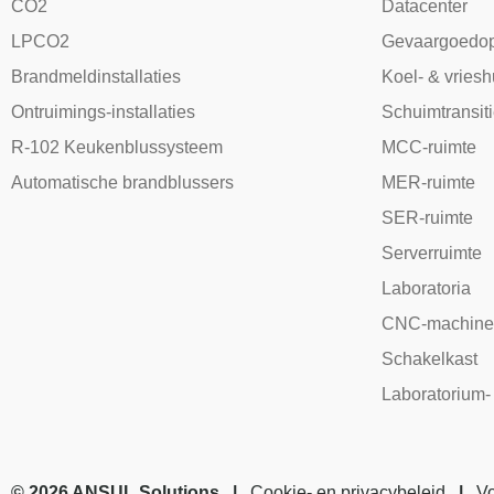
CO2
Datacenter
LPCO2
Gevaargoedop
Brandmeldinstallaties
Koel- & vries
Ontruimings-installaties
Schuimtransit
R-102 Keukenblussysteem
MCC-ruimte
Automatische brandblussers
MER-ruimte
SER-ruimte
Serverruimte
Laboratoria
CNC-machine
Schakelkast
Laboratorium-
© 2026 ANSUL Solutions |
Cookie- en privacybeleid
|
V