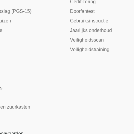
Certificering
slag (PGS-15)
Doorfantest
huizen
Gebruiksinstructie
ie
Jaarlijks onderhoud
Veiligheidsscan
Veiligheidstraining
s
 en zuurkasten
oorwaarden