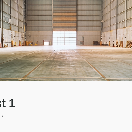
t 1
es