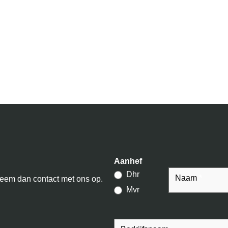
Contact
Aanhef
Dhr
Naam
*
neem dan contact met ons op.
Mvr