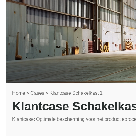
Home
>
Cases
>
Klantcase Schakelkast 1
Klantcase Schakelkas
Klantcase: Optimale bescherming voor het productieproc