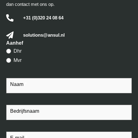
dan contact met ons op.
+31 (0)320 24 08 64
solutions@ansul.nl
Contact
Aanhef
Dhr
Mvr
Naam
*
Bedrijfsnaam
E-mail
*