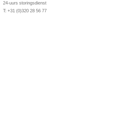
24-uurs storingsdienst
T: +31 (0)320 28 56 77
Diensten & Service
Systemen
Sapphire (FK-5-1-12)
Inergas
CO2
LPCO2
Brandmeldinstallaties
Ontruimings-installaties
R-102 Keukenblussysteem